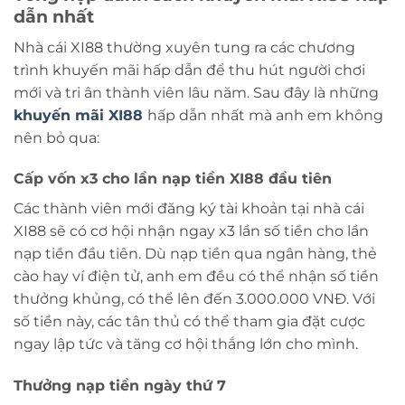
dẫn nhất
Nhà cái XI88 thường xuyên tung ra các chương
trình khuyến mãi hấp dẫn để thu hút người chơi
mới và tri ân thành viên lâu năm. Sau đây là những
khuyến mãi XI88
hấp dẫn nhất mà anh em không
nên bỏ qua:
Cấp vốn x3 cho lần nạp tiền XI88 đầu tiên
Các thành viên mới đăng ký tài khoản tại nhà cái
XI88 sẽ có cơ hội nhận ngay x3 lần số tiền cho lần
nạp tiền đầu tiên. Dù nạp tiền qua ngân hàng, thẻ
cào hay ví điện tử, anh em đều có thể nhận số tiền
thưởng khủng, có thể lên đến 3.000.000 VNĐ. Với
số tiền này, các tân thủ có thể tham gia đặt cược
ngay lập tức và tăng cơ hội thắng lớn cho mình.
Thưởng nạp tiền ngày thứ 7