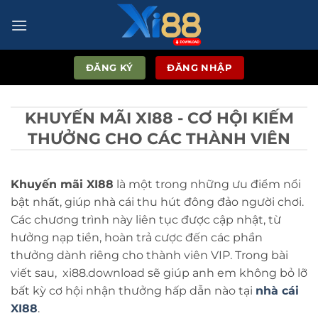
Bỏ
qua
nội
dung
ĐĂNG KÝ
ĐĂNG NHẬP
KHUYẾN MÃI XI88 - CƠ HỘI KIẾM
THƯỞNG CHO CÁC THÀNH VIÊN
Khuyến mãi XI88
là một trong những ưu điểm nổi
bật nhất, giúp nhà cái thu hút đông đảo người chơi.
Các chương trình này liên tục được cập nhật, từ
hưởng nạp tiền, hoàn trả cược đến các phần
thưởng dành riêng cho thành viên VIP. Trong bài
viết sau, xi88.download sẽ giúp anh em không bỏ lỡ
bất kỳ cơ hội nhận thưởng hấp dẫn nào tại
nhà cái
XI88
.