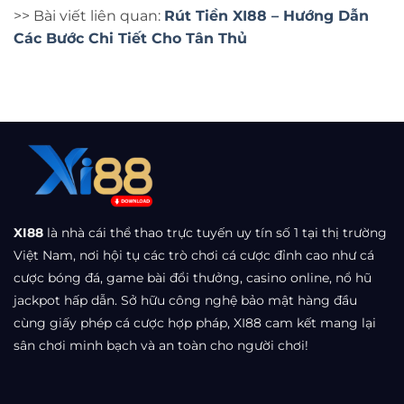
>> Bài viết liên quan:
Rút Tiền XI88 – Hướng Dẫn
Các Bước Chi Tiết Cho Tân Thủ
XI88
là nhà cái thể thao trực tuyến uy tín số 1 tại thị trường
Việt Nam, nơi hội tụ các trò chơi cá cược đỉnh cao như cá
cược bóng đá, game bài đổi thưởng, casino online, nổ hũ
jackpot hấp dẫn. Sở hữu công nghệ bảo mật hàng đầu
cùng giấy phép cá cược hợp pháp, XI88 cam kết mang lại
sân chơi minh bạch và an toàn cho người chơi!