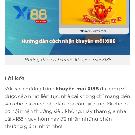
Hướng dẫn cách nhận khuyến mãi XI88
Lời kết
Với các chương trình
khuyến mãi XI88
đa dạng và
được cập nhật liên tục, nhà cái không chỉ mang đến
sân chơi cá cược hấp dẫn mà còn giúp người chơi có
cơ hội nhận thưởng siêu khủng. Hãy tham gia nhà
cái XI88 ngay hôm nay để nhận những phần
thưởng giá trị nhất nhé!