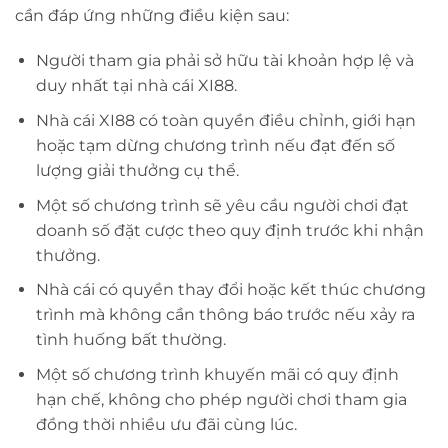
cần đáp ứng những điều kiện sau:
Người tham gia phải sở hữu tài khoản hợp lệ và
duy nhất tại nhà cái XI88.
Nhà cái XI88 có toàn quyền điều chỉnh, giới hạn
hoặc tạm dừng chương trình nếu đạt đến số
lượng giải thưởng cụ thể.
Một số chương trình sẽ yêu cầu người chơi đạt
doanh số đặt cược theo quy định trước khi nhận
thưởng.
Nhà cái có quyền thay đổi hoặc kết thúc chương
trình mà không cần thông báo trước nếu xảy ra
tình huống bất thường.
Một số chương trình khuyến mãi có quy định
hạn chế, không cho phép người chơi tham gia
đồng thời nhiều ưu đãi cùng lúc.