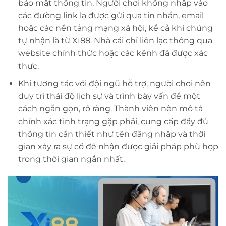
bảo mật thông tin. Người chơi không nhấp vào
các đường link lạ được gửi qua tin nhắn, email
hoặc các nền tảng mạng xã hội, kể cả khi chúng
tự nhận là từ XI88. Nhà cái chỉ liên lạc thông qua
website chính thức hoặc các kênh đã được xác
thực.
Khi tương tác với đội ngũ hỗ trợ, người chơi nên
duy trì thái độ lịch sự và trình bày vấn đề một
cách ngắn gọn, rõ ràng. Thành viên nên mô tả
chính xác tình trạng gặp phải, cung cấp đầy đủ
thông tin cần thiết như tên đăng nhập và thời
gian xảy ra sự cố để nhận được giải pháp phù hợp
trong thời gian ngắn nhất.