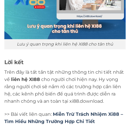
Lưu ý quan trọng khi liên hệ XI88 cho tân thủ
Lời kết
Trên đây là tất tần tật những thông tin chi tiết nhất
về
liên hệ XI88
cho người chơi hiện nay. Hy vọng
rằng người chơi sẽ nắm rõ các trường hợp cần liên
hệ, các kênh phổ biến để quá trình được diễn ra
nhanh chóng và an toàn tại xi88.download.
>> Bài viết liên quan:
Miễn Trừ Trách Nhiệm Xi88 –
Tìm Hiểu Những Trường Hợp Chi Tiết