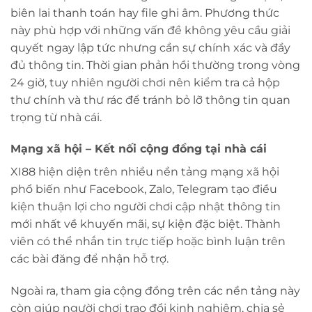
biên lai thanh toán hay file ghi âm. Phương thức
này phù hợp với những vấn đề không yêu cầu giải
quyết ngay lập tức nhưng cần sự chính xác và đầy
đủ thông tin. Thời gian phản hồi thường trong vòng
24 giờ, tuy nhiên người chơi nên kiểm tra cả hộp
thư chính và thư rác để tránh bỏ lỡ thông tin quan
trọng từ nhà cái.
Mạng xã hội – Kết nối cộng đồng tại nhà cái
XI88 hiện diện trên nhiều nền tảng mạng xã hội
phổ biến như Facebook, Zalo, Telegram tạo điều
kiện thuận lợi cho người chơi cập nhật thông tin
mới nhất về khuyến mãi, sự kiện đặc biệt. Thành
viên có thể nhắn tin trực tiếp hoặc bình luận trên
các bài đăng để nhận hỗ trợ.
Ngoài ra, tham gia cộng đồng trên các nền tảng này
còn giúp người chơi trao đổi kinh nghiệm, chia sẻ