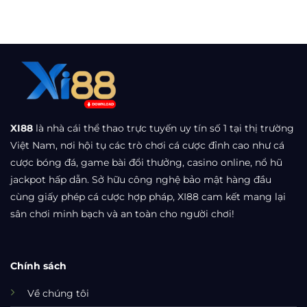
XI88
là nhà cái thể thao trực tuyến uy tín số 1 tại thị trường
Việt Nam, nơi hội tụ các trò chơi cá cược đỉnh cao như cá
cược bóng đá, game bài đổi thưởng, casino online, nổ hũ
jackpot hấp dẫn. Sở hữu công nghệ bảo mật hàng đầu
cùng giấy phép cá cược hợp pháp, XI88 cam kết mang lại
sân chơi minh bạch và an toàn cho người chơi!
Chính sách
Về chúng tôi