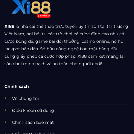
Các
Xi88
Tín
Chi
Đồ
Tiết
Thể
Cho
Thao
Tân
Thủ
XI88
là nhà cái thể thao trực tuyến uy tín số 1 tại thị trường
Việt Nam, nơi hội tụ các trò chơi cá cược đỉnh cao như cá
cược bóng đá, game bài đổi thưởng, casino online, nổ hũ
jackpot hấp dẫn. Sở hữu công nghệ bảo mật hàng đầu
cùng giấy phép cá cược hợp pháp, XI88 cam kết mang lại
sân chơi minh bạch và an toàn cho người chơi!
Chính sách
Về chúng tôi
Điều khoản sử dụng
Chính sách bảo mật