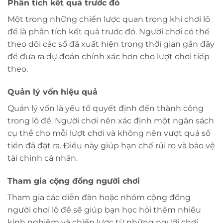
Phân tích kết quả trước đó
Một trong những chiến lược quan trọng khi chơi lô
đề là phân tích kết quả trước đó. Người chơi có thể
theo dõi các số đã xuất hiện trong thời gian gần đây
để đưa ra dự đoán chính xác hơn cho lượt chơi tiếp
theo.
Quản lý vốn hiệu quả
Quản lý vốn là yếu tố quyết định đến thành công
trong lô đề. Người chơi nên xác định một ngân sách
cụ thể cho mỗi lượt chơi và không nên vượt quá số
tiền đã đặt ra. Điều này giúp hạn chế rủi ro và bảo vệ
tài chính cá nhân.
Tham gia cộng đồng người chơi
Tham gia các diễn đàn hoặc nhóm cộng đồng
người chơi lô đề sẽ giúp bạn học hỏi thêm nhiều
kinh nghiệm và chiến lược từ những người chơi