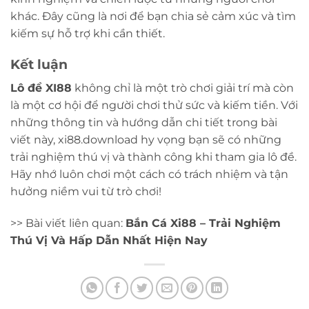
khác. Đây cũng là nơi để bạn chia sẻ cảm xúc và tìm
kiếm sự hỗ trợ khi cần thiết.
Kết luận
Lô đề XI88
không chỉ là một trò chơi giải trí mà còn
là một cơ hội để người chơi thử sức và kiếm tiền. Với
những thông tin và hướng dẫn chi tiết trong bài
viết này, xi88.download hy vọng bạn sẽ có những
trải nghiệm thú vị và thành công khi tham gia lô đề.
Hãy nhớ luôn chơi một cách có trách nhiệm và tận
hưởng niềm vui từ trò chơi!
>> Bài viết liên quan:
Bắn Cá Xi88 – Trải Nghiệm
Thú Vị Và Hấp Dẫn Nhất Hiện Nay