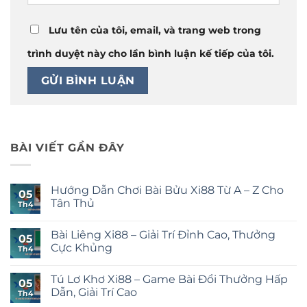
Lưu tên của tôi, email, và trang web trong
trình duyệt này cho lần bình luận kế tiếp của tôi.
BÀI VIẾT GẦN ĐÂY
Hướng Dẫn Chơi Bài Bửu Xi88 Từ A – Z Cho
05
Tân Thủ
Th4
Không
có
Bài Liêng Xi88 – Giải Trí Đỉnh Cao, Thưởng
bình
05
luận
Cực Khủng
Th4
ở
Hướng
Không
Dẫn
có
Tú Lơ Khơ Xi88 – Game Bài Đổi Thưởng Hấp
Chơi
bình
05
Bài
luận
Dẫn, Giải Trí Cao
Th4
Bửu
ở
Xi88
Bài
Không