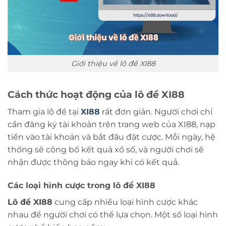
Giới thiệu về lô đề XI88
Cách thức hoạt động của lô đề XI88
Tham gia lô đề tại
XI88
rất đơn giản. Người chơi chỉ
cần đăng ký tài khoản trên trang web của XI88, nạp
tiền vào tài khoản và bắt đầu đặt cược. Mỗi ngày, hệ
thống sẽ công bố kết quả xổ số, và người chơi sẽ
nhận được thông báo ngay khi có kết quả.
Các loại hình cược trong lô đề XI88
Lô đề XI88
cung cấp nhiều loại hình cược khác
nhau để người chơi có thể lựa chọn. Một số loại hình