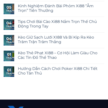
Từ
Liêng
có
Kinh Nghiệm Đánh Bài Phỏm Xi88 “Ẵm
A
Xi88
bình
05
–
–
luận
Trọn” Tiền Thưởng
Th4
Z
Giải
ở
Cho
Trí
Tú
Không
Tân
Đỉnh
Lơ
có
Tips Chơi Bài Cào Xi88 Nắm Trọn Thế Chủ
Thủ
Cao,
Khơ
bình
04
Thưởng
Xi88
luận
Động Trong Tay
Th4
Cực
–
ở
Khủng
Game
Kinh
Không
Bài
Nghiệm
có
Kèo Giữ Sạch Lưới XI88 Và Bí Kíp Ra Kèo
Đổi
Đánh
bình
04
Thưởng
Bài
luận
Trăm Trận Trăm Thắng
Th4
Hấp
Phỏm
ở
Dẫn,
Xi88
Tips
Không
Giải
“Ẵm
Chơi
có
Kèo Thẻ Phạt XI88 – Cơ Hội Làm Giàu Cho
Trí
Trọn”
Bài
bình
01
Cao
Tiền
Cào
luận
Các Tín Đồ Thể Thao
Th4
Thưởng
Xi88
ở
Nắm
Kèo
Không
Trọn
Giữ
có
Hướng Dẫn Cách Chơi Poker Xi88 Chi Tiết
Thế
Sạch
bình
01
Chủ
Lưới
luận
Cho Tân Thủ
Th4
Động
XI88
ở
Trong
Và
Kèo
Không
Tay
Bí
Thẻ
có
Kíp
Phạt
bình
Ra
XI88
luận
Kèo
–
ở
Trăm
Cơ
Hướng
Trận
Hội
Dẫn
Trăm
Làm
Cách
Thắng
Giàu
Chơi
Cho
Poker