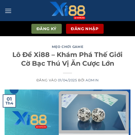
Bỏ
qua
nội
dung
ĐĂNG KÝ
ĐĂNG NHẬP
MẸO CHƠI GAME
Lô Đề Xi88 – Khám Phá Thế Giới
Cờ Bạc Thú Vị Ăn Cược Lớn
ĐĂNG VÀO
01/04/2025
BỞI
ADMIN
01
Th4